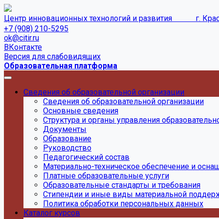
Центр инновационных технологий и развитияㅤ⠀ㅤ⠀⠀⠀ㅤㅤㅤㅤㅤㅤг. Кр
+7 (908) 210-5295
ok@citir.ru
ВКонтакте
Версия для слабовидящих
Образовательная платформа
Сведения об образовательной организации
Сведения об образовательной организации
Основные сведения
Структура и органы управления образовательн
Документы
Образование
Руководство
Педагогический состав
Материально-техническое обеспечение и оснащ
Платные образовательные услуги
Образовательные стандарты и требования
Стипендии и иные виды материальной поддер
Политика обработки персональных данных
Каталог курсов