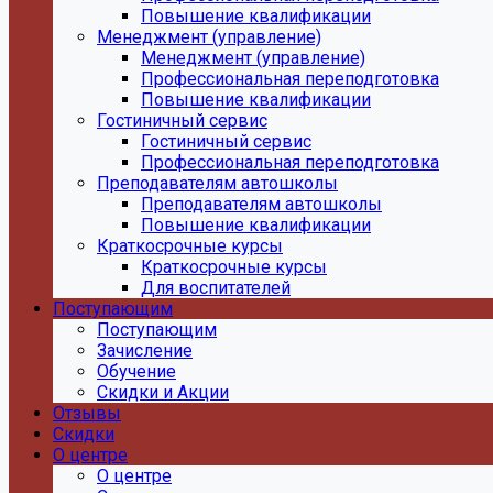
Повышение квалификации
Менеджмент (управление)
Менеджмент (управление)
Профессиональная переподготовка
Повышение квалификации
Гостиничный сервис
Гостиничный сервис
Профессиональная переподготовка
Преподавателям автошколы
Преподавателям автошколы
Повышение квалификации
Краткосрочные курсы
Краткосрочные курсы
Для воспитателей
Поступающим
Поступающим
Зачисление
Обучение
Скидки и Акции
Отзывы
Скидки
О центре
О центре